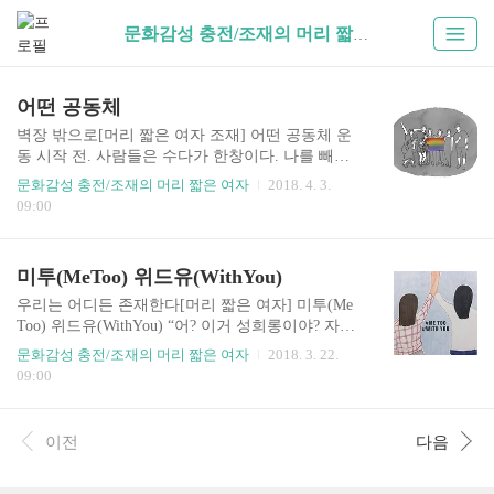
문화감성 충전/조재의 머리 짧은 여자 (34)
어떤 공동체
벽장 밖으로[머리 짧은 여자 조재] 어떤 공동체 운
동 시작 전. 사람들은 수다가 한창이다. 나를 빼곤
전부 중고등학생이다. 익숙한 풍경이다. 크게 둘로
문화감성 충전/조재의 머리 짧은 여자
2018. 4. 3.
갈라져 여자들은 여자들대로, 남자들은 남자들대
09:00
로 수다 삼매경에 빠져있다. 나는 어디에도 속하지
않고 혼자 스트레칭을 한다. 한 여자아이가 학교를
공학으로 갔어야 했다며, 아쉽다고 말을 꺼냈다. 그
미투(MeToo) 위드유(WithYou)
래도 체육관에 와서 남자아이들과 교류할 수 있다
고 좋아했다. 다른 아이는 그럼에도 여긴 아니라고
우리는 어디든 존재한다[머리 짧은 여자] 미투(Me
툴툴거렸다. 여전히 익숙한 풍경이다. 여중, 여고를
Too) 위드유(WithYou) “어? 이거 성희롱이야? 자꾸
나왔다. 학창 시절 친구들은 이성에 대한 호기심이
이러면 나도 미투 할거야!” 누군가 농담 투로 말을
문화감성 충전/조재의 머리 짧은 여자
2018. 3. 22.
극에 달해 있었다. 학원에서 만난 남자애 이야기,
훅 던지고, 사람들이 웃는다. 미투(#MeToo) 운동을
09:00
아는 오빠 이야기, 누구랑 누가 사귄다는 이야기를
농담 소재로 써먹을 수 있는 건, 내 일이 아니라고
하느라 쉬는 시간이 모자랐다. 딱히 이성에 관심이
여길 수 있는 어떤 여유 덕분이다. TV에 나오는 저
없던 나는 말이 ..
놈들은 아주 빌어먹을 놈들이지만, 나와는 무관하
이전
다음
다고 생각하기에 웃을 수 있다. 학교에서 언어 성희
롱을 하던 남교사, 직장 회식자리에서 어깨동무를
하고 손깍지를 끼던 유부남 선배, 체육관에서 엉덩