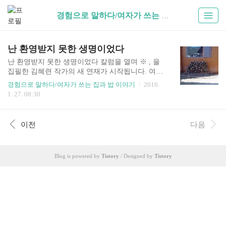
경험으로 말하다/여자가 쓰는 집과 밥 이야기 (51)
난 환영받지 못한 생명이었다
난 환영받지 못한 생명이었다 칼럼을 열며 ※ , 을
집필한 김혜련 작가의 새 연재가 시작됩니다. 여자
가 쓰는 일상의 이야기, 삶의 근원적 의미를 찾는
경험으로 말하다/여자가 쓰는 집과 밥 이야기
2016.
여정과 깨달음, 즐거움에 대한 칼럼입니다. -편집
1. 27. 08:30
자 주 평생의 방황과 추구 끝에 도달한 ‘일상’ 이 글
은 자기 탐험의 끝에서 ‘일상’에 도달한 이의 이야
기다. 집을 가꾸고 밥을 해먹는 ‘아무 것도 아닌’ 일
이전
다음
이 평생의 방황과 추구 끝에서야 가능해진, 한 여자
의 이야기다. ▲ 이 글은 평생의 방황과 자기 탐험
의 끝에서 ‘일상’에 도달한 한 여자의 이야기다. ©
Blog is powered by
Tistory
/ Designed by
Tistory
김혜련 “첫 날 밤에 들어선 웬수 같은 년”“천덕꾸러
기는 목숨도 질기지~”“천하에 쓰잘 데 없는 지지
배!” 가난과 불행에 못 이겨 보따리를 싸들고 달아
났던 ‘어린’(엄마는 스무 살에 나를 낳았다) 엄마는
..