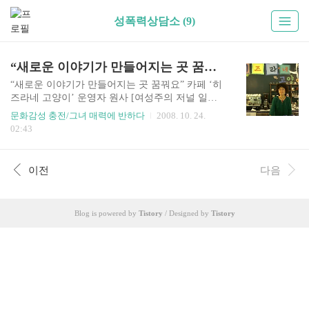
성폭력상담소 (9)
“새로운 이야기가 만들어지는 곳 꿈꿔요”
“새로운 이야기가 만들어지는 곳 꿈꿔요” 카페 ‘히
즈라네 고양이’ 운영자 원사 [여성주의 저널 일다]
박희정 원사(39)는 나이 마흔을 앞두고 지난 10일
문화감성 충전/그녀 매력에 반하다
2008. 10. 24.
구로디지털단지 안에 카페를 열었다. 신선한 커피
02:43
향이 그윽한 ‘히즈라네 고양이’. 어떤 공간이든 만
들어지기까지 저마다 이유와 사연이 있겠지만, ‘히
즈라네 고양이’도 탄생되기까지 스토리와 역사가
이전
다음
있다. 원사는 최근까지 여성단체 실무자로 일했다.
그가 왜 ‘히즈라네 고양이’의 문을 열게 됐는지, 어
떤 의미가 있는지 얘기를 들어보았다. 히즈라처럼,
Blog is powered by
Tistory
/ Designed by
Tistory
고양이처럼 “(카페는) 어릴 때부터의 꿈 같은 거였
어요. 주변의 재능 있는 여성들이 자기 재능을 펼칠
공간, 전시도 하고 작품도 판매할 수 있는 공간을
만들고 싶어요. 그러면 자연스럽게 이 공간에 그런
사람들이 ..